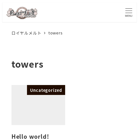
メ
イ
MENU
ン
コ
ロイヤルメルト
towers
ン
テ
ン
towers
ツ
へ
移
Uncategorized
動
Hello world!